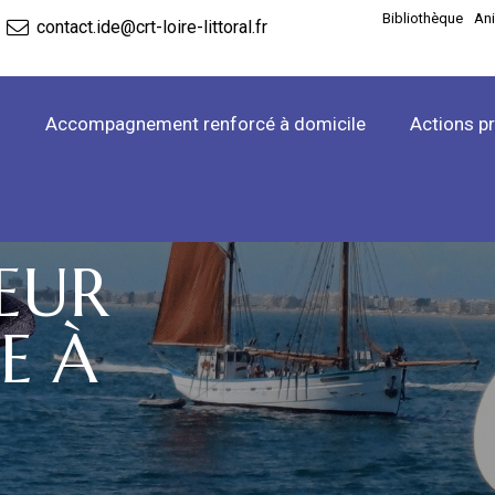
Bibliothèque
An
contact.ide@crt-loire-littoral.fr
l
Accompagnement renforcé à domicile
Actions p
EUR
E À