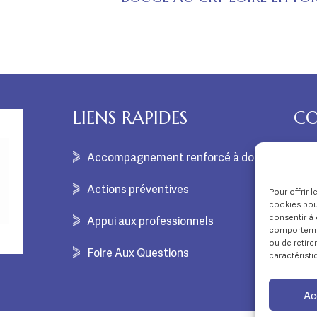
LIENS RAPIDES
CO
Accompagnement renforcé à domicile
c
Actions préventives
Pour offrir 
cookies pour
consentir à 
Appui aux professionnels
comportement
ou de retire
Foire Aux Questions
caractéristi
Ac