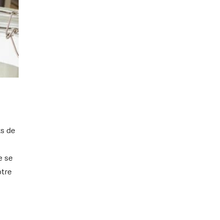
ts de
e se
otre