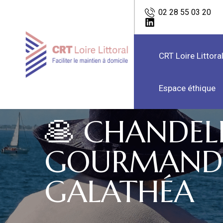
02 28 55 03 20
CRT Loire Littora
Espace éthique
🥞 CHANDEL
GOURMAND
GALATHÉA