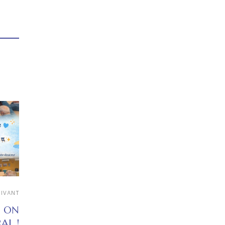
UIVANT
, ON
AL !