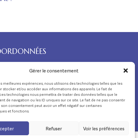
ORDONNÉES
02 28 55 03 20
Gérer le consentement
ontact.ide@crt-loire-littoral.fr
les meilleures expériences, nous utilisons des technologies telles que les
 stocker et/ou accéder aux informations des appareils. Le fait de
78 Av. de Saint-Sébastien
ces technologies nous permettra de traiter des données telles que le
44380 Pornichet
 de navigation ou les ID uniques sur ce site. Le fait de ne pas consentir
r son consentement peut avoir un effet négatif sur certaines
ques et fonctions.
cepter
Refuser
Voir les préférences