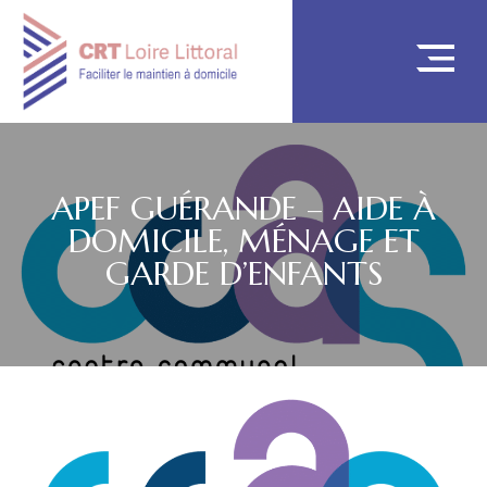
APEF GUÉRANDE – AIDE À
DOMICILE, MÉNAGE ET
GARDE D’ENFANTS