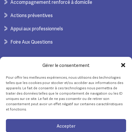
Accompagnement renforcé à domicile
Actions préventives
Appui aux professionnels
Foire Aux Questions
COORDONNÉES
Gérer le consentement
Pour offrir les meilleures expériences, nous utilisons des technologies
02 28 55 03 20
telles que les cookies pour stocker et/ou accéder aux informations des
appareils. Le fait de consentir à ces technologies nous permettra de
contact.ide@crt-loire-littoral.fr
traiter des données telles que le comportement de navigation ou les ID
uniques sur ce site. Le fait de ne pas consentir ou de retirer son
consentement peut avoir un effet négatif sur certaines caractéristiques
78 Av. de Saint-Sébastien
et fonctions.
44380 Pornichet
Accepter
© Copyright 2024 – Tous droits réservés – Réalisé par
Partner Web