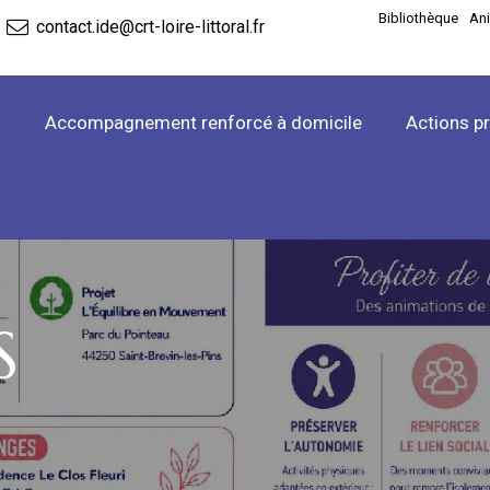
Bibliothèque
An
contact.ide@crt-loire-littoral.fr
l
Accompagnement renforcé à domicile
Actions p
S