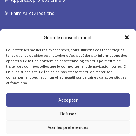
Foire Aux Questions
COORDONNÉES
Gérer le consentement
Pour offrir les meilleures expériences, nous utilisons des technologies
02 28 55 03 20
telles que les cookies pour stocker et/ou accéder aux informations des
appareils. Le fait de consentir à ces technologies nous permettra de
contact.ide@crt-loire-littoral.fr
traiter des données telles que le comportement de navigation ou les ID
uniques sur ce site. Le fait de ne pas consentir ou de retirer son
consentement peut avoir un effet négatif sur certaines caractéristiques
78 Av. de Saint-Sébastien
et fonctions.
44380 Pornichet
Accepter
© Copyright 2024 – Tous droits réservés – Réalisé par
Partner Web
à Guérande
Refuser
Voir les préférences
Mentions légales
Politique de confidentialité