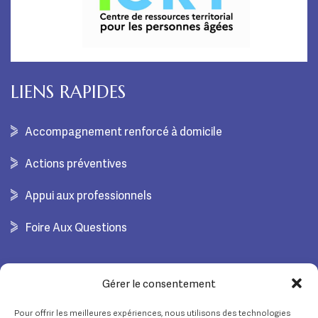
LIENS RAPIDES
Accompagnement renforcé à domicile
Actions préventives
Appui aux professionnels
Foire Aux Questions
COORDONNÉES
Gérer le consentement
Pour offrir les meilleures expériences, nous utilisons des technologies
02 28 55 03 20