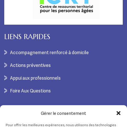
LIENS RAPIDES
Accompagnement renforcé à domicile
Actions préventives
Appui aux professionnels
Foire Aux Questions
COORDONNÉES
Gérer le consentement
Pour offrir les meilleures expériences, nous utilisons des technologies
02 28 55 03 20